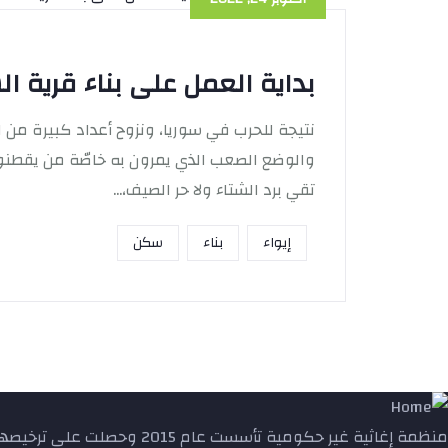
بداية العمل على بناء قرية ا
نتيجة للحرب في سوريا، ونزوح أعداد كبيرة من ا
والوضع الصعب الذي يمرون به خاصّة من يقطنو
تقي برد الشتاء ولا حر الصيف،...
إيواء
بناء
سكن
منظمة إغاثية غير حكومية تأسست عام 2015 وحصلت على ترخيصها على الأراضي التركية في عام 2018 تسعى لخدمة المحتاجين